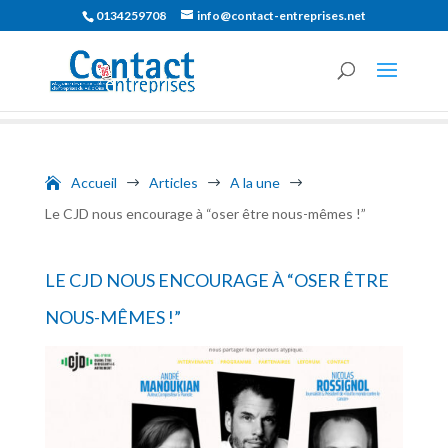
0134259708
info@contact-entreprises.net
Accueil
Articles
A la une
$
$
$
Le CJD nous encourage à “oser être nous-mêmes !”
LE CJD NOUS ENCOURAGE À “OSER ÊTRE
NOUS-MÊMES !”