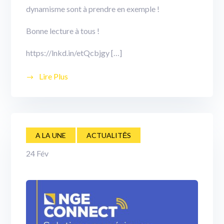
dynamisme sont à prendre en exemple !
Bonne lecture à tous !
https://lnkd.in/etQcbjgy
[…]
Lire Plus
A LA UNE
ACTUALITĒS
24
Fév