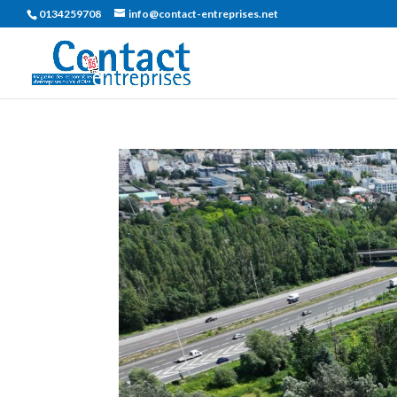
0134259708
info@contact-entreprises.net