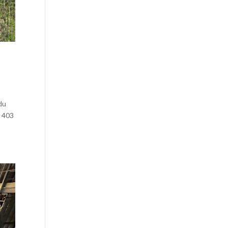
 du
D 403