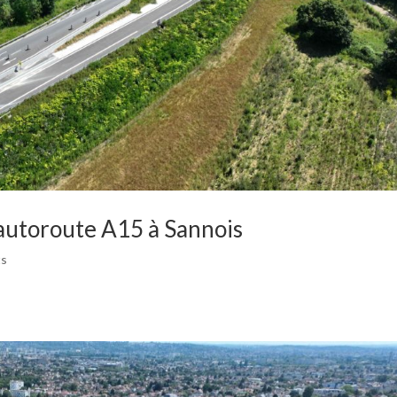
’autoroute A15 à Sannois
ts