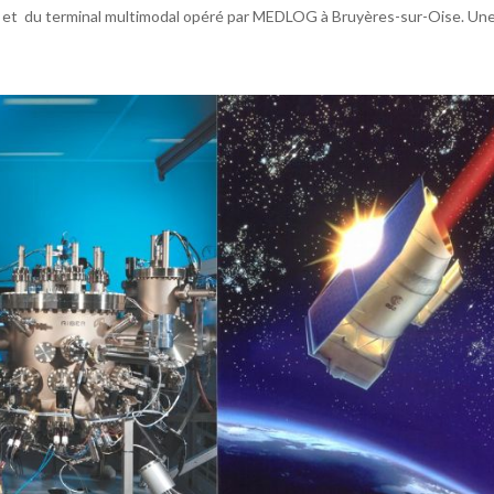
et du terminal multimodal opéré par MEDLOG à Bruyères-sur-Oise. Une.