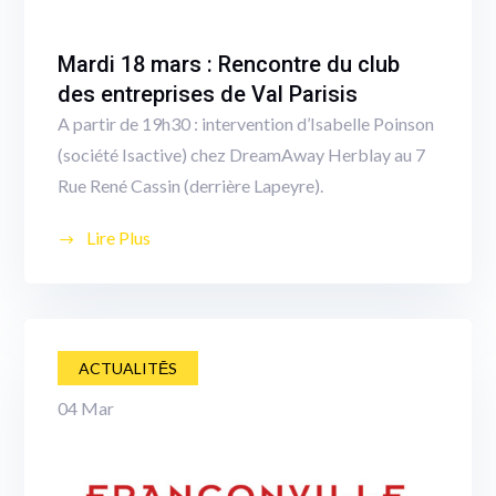
Mardi 18 mars : Rencontre du club
des entreprises de Val Parisis
A partir de 19h30 : intervention d’Isabelle Poinson
(société Isactive) chez DreamAway Herblay au 7
Rue René Cassin (derrière Lapeyre).
Lire Plus
ACTUALITĒS
04
Mar