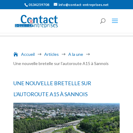
0134259708
info@contact-entreprises.net
Accueil
Articles
A la une
$
$
$
Une nouvelle bretelle sur l’autoroute A15 à Sannois
UNE NOUVELLE BRETELLE SUR
L’AUTOROUTE A15 À SANNOIS