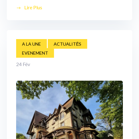
Lire Plus
A LA UNE
ACTUALITĒS
EVENEMENT
24
Fév